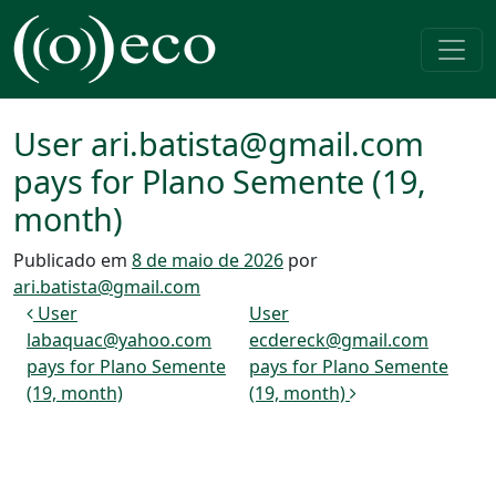
Pular para o conteúdo
Navegação principal
User ari.batista@gmail.com
pays for Plano Semente (19,
month)
Publicado em
8 de maio de 2026
por
ari.batista@gmail.com
Navegação de post
User
User
labaquac@yahoo.com
ecdereck@gmail.com
pays for Plano Semente
pays for Plano Semente
(19, month)
(19, month)