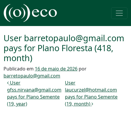
Pular para o conteúdo
Navegação principal
User barretopaulo@gmail.com
pays for Plano Floresta (418,
month)
Publicado em
16 de maio de 2026
por
barretopaulo@gmail.com
Navegação de post
User
User
gfss.nirvana@gmail.com
laucurzel@hotmail.com
pays for Plano Semente
pays for Plano Semente
(19, year)
(19, month)