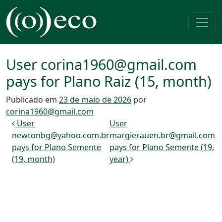
Pular para o conteúdo
Navegação principal
User corina1960@gmail.com
pays for Plano Raiz (15, month)
Publicado em
23 de maio de 2026
por
corina1960@gmail.com
Navegação de post
User
User
newtonbg@yahoo.com.br
margierauen.br@gmail.com
pays for Plano Semente
pays for Plano Semente (19,
(19, month)
year)