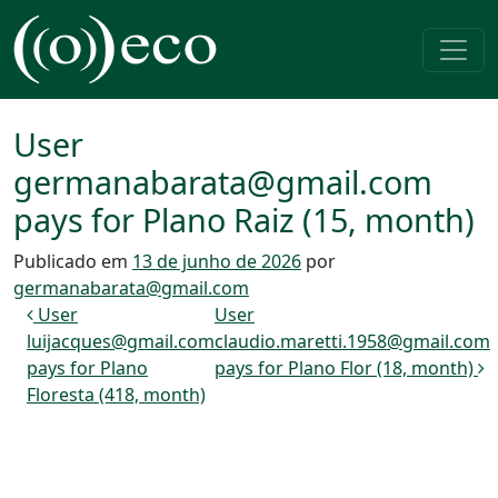
Pular para o conteúdo
Navegação principal
User
germanabarata@gmail.com
pays for Plano Raiz (15, month)
Publicado em
13 de junho de 2026
por
germanabarata@gmail.com
Navegação de post
User
User
luijacques@gmail.com
claudio.maretti.1958@gmail.com
pays for Plano
pays for Plano Flor (18, month)
Floresta (418, month)