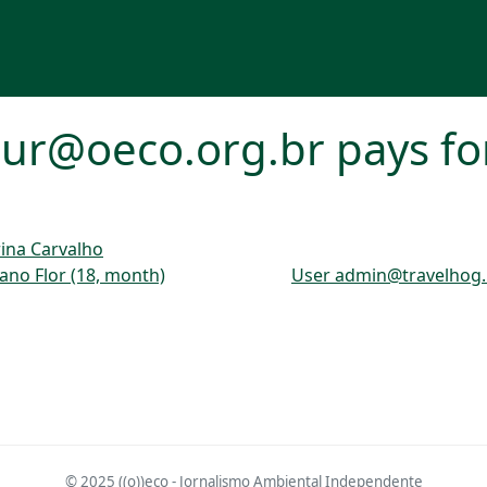
ur@oeco.org.br pays fo
ina Carvalho
no Flor (18, month)
User admin@travelhog.
© 2025 ((o))eco - Jornalismo Ambiental Independente