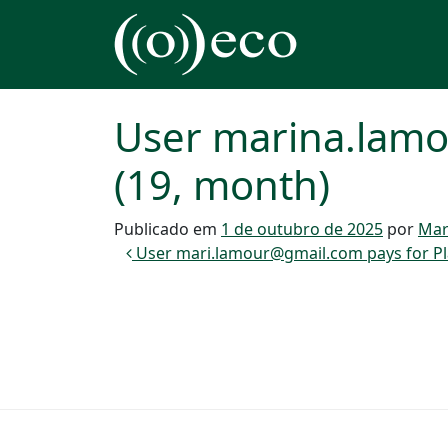
Pular para o conteúdo
Navegação principal
User marina.lamo
(19, month)
Publicado em
1 de outubro de 2025
por
Mar
Navegação de post
User mari.lamour@gmail.com pays for Pla