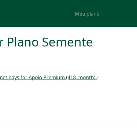
Meu plano
r Plano Semente
net pays for Apoio Premium (418, month)