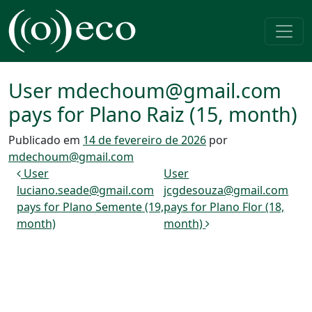
Pular para o conteúdo
Navegação principal
User mdechoum@gmail.com
pays for Plano Raiz (15, month)
Publicado em
14 de fevereiro de 2026
por
mdechoum@gmail.com
Navegação de post
User
User
luciano.seade@gmail.com
jcgdesouza@gmail.com
pays for Plano Semente (19,
pays for Plano Flor (18,
month)
month)