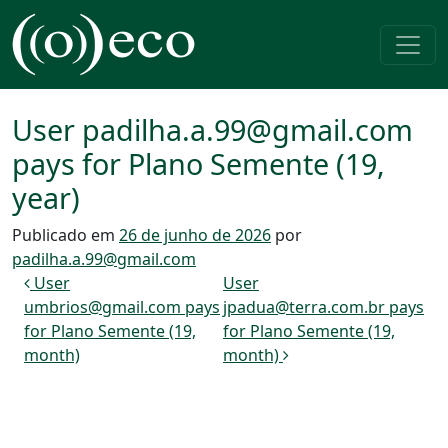
Pular para o conteúdo
Navegação principal
User padilha.a.99@gmail.com
pays for Plano Semente (19,
year)
Publicado em
26 de junho de 2026
por
padilha.a.99@gmail.com
Navegação de post
User
User
umbrios@gmail.com pays
jpadua@terra.com.br pays
for Plano Semente (19,
for Plano Semente (19,
month)
month)