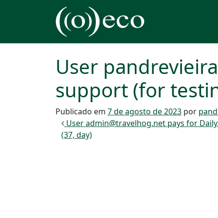
Pular para o conteúdo
Navegação principal
User pandrevieir
support (for testi
Publicado em
7 de agosto de 2023
por
pand
Navegação de post
User admin@travelhog.net pays for Daily/
(37, day)