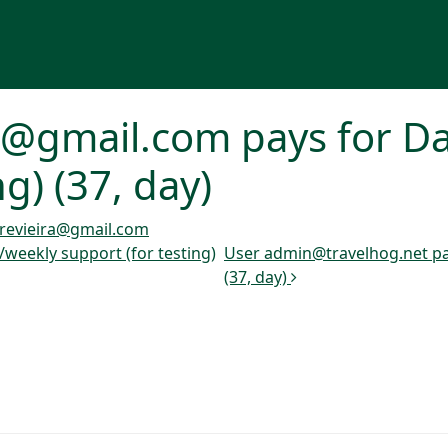
a@gmail.com pays for Da
ng) (37, day)
revieira@gmail.com
weekly support (for testing)
User admin@travelhog.net pay
(37, day)