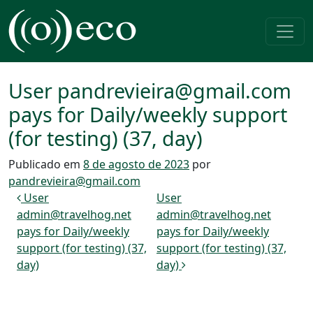
Pular para o conteúdo
Navegação principal
User pandrevieira@gmail.com
pays for Daily/weekly support
(for testing) (37, day)
Publicado em
8 de agosto de 2023
por
pandrevieira@gmail.com
Navegação de post
User
User
admin@travelhog.net
admin@travelhog.net
pays for Daily/weekly
pays for Daily/weekly
support (for testing) (37,
support (for testing) (37,
day)
day)