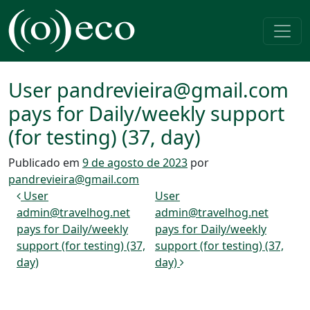
Pular para o conteúdo
Navegação principal
User pandrevieira@gmail.com
pays for Daily/weekly support
(for testing) (37, day)
Publicado em
9 de agosto de 2023
por
pandrevieira@gmail.com
Navegação de post
User
User
admin@travelhog.net
admin@travelhog.net
pays for Daily/weekly
pays for Daily/weekly
support (for testing) (37,
support (for testing) (37,
day)
day)