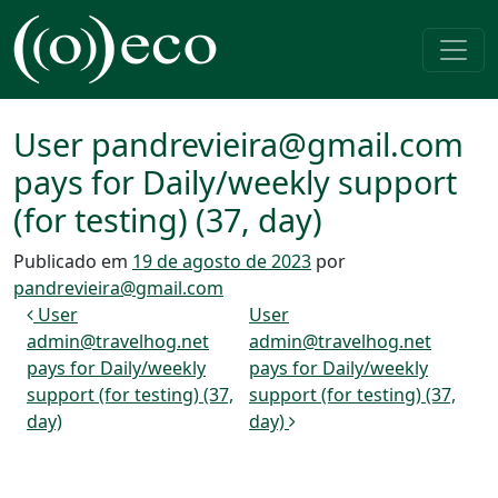
Pular para o conteúdo
Navegação principal
User pandrevieira@gmail.com
pays for Daily/weekly support
(for testing) (37, day)
Publicado em
19 de agosto de 2023
por
pandrevieira@gmail.com
Navegação de post
User
User
admin@travelhog.net
admin@travelhog.net
pays for Daily/weekly
pays for Daily/weekly
support (for testing) (37,
support (for testing) (37,
day)
day)