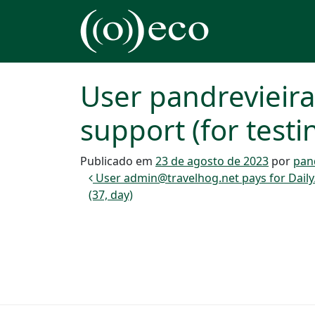
Pular para o conteúdo
Navegação principal
User pandrevieir
support (for testi
Publicado em
23 de agosto de 2023
por
pan
Navegação de post
User admin@travelhog.net pays for Daily/
(37, day)