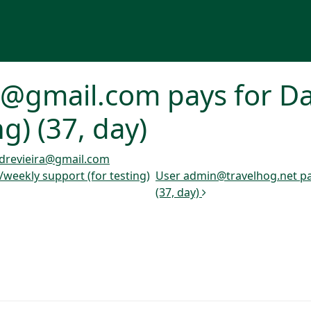
a@gmail.com pays for Da
ng) (37, day)
drevieira@gmail.com
weekly support (for testing)
User admin@travelhog.net pay
(37, day)