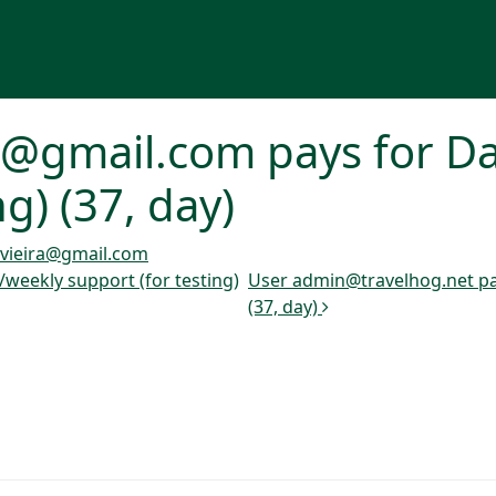
a@gmail.com pays for Da
ng) (37, day)
vieira@gmail.com
weekly support (for testing)
User admin@travelhog.net pay
(37, day)