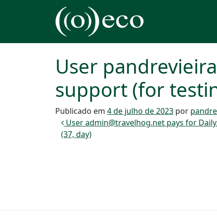
Pular para o conteúdo
Navegação principal
User pandrevieir
support (for testi
Publicado em
4 de julho de 2023
por
pandre
Navegação de post
User admin@travelhog.net pays for Daily/
(37, day)