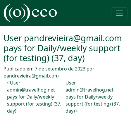
Pular para o conteúdo
Navegação principal
User pandrevieira@gmail.com
pays for Daily/weekly support
(for testing) (37, day)
Publicado em
7 de setembro de 2023
por
pandrevieira@gmail.com
Navegação de post
User
User
admin@travelhog.net
admin@travelhog.net
pays for Daily/weekly
pays for Daily/weekly
support (for testing) (37,
support (for testing) (37,
day)
day)