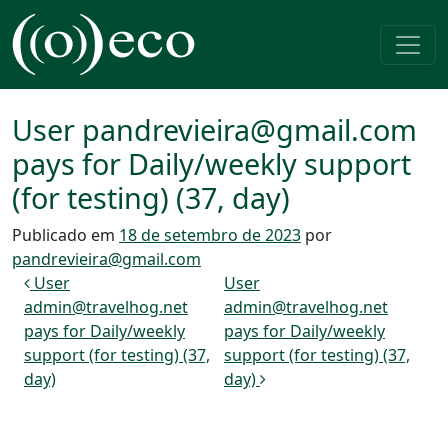
Pular para o conteúdo
Navegação principal
User pandrevieira@gmail.com
pays for Daily/weekly support
(for testing) (37, day)
Publicado em
18 de setembro de 2023
por
pandrevieira@gmail.com
Navegação de post
User
User
admin@travelhog.net
admin@travelhog.net
pays for Daily/weekly
pays for Daily/weekly
support (for testing) (37,
support (for testing) (37,
day)
day)