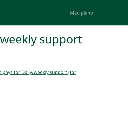
Meu plano
/weekly support
pays for Daily/weekly support (for