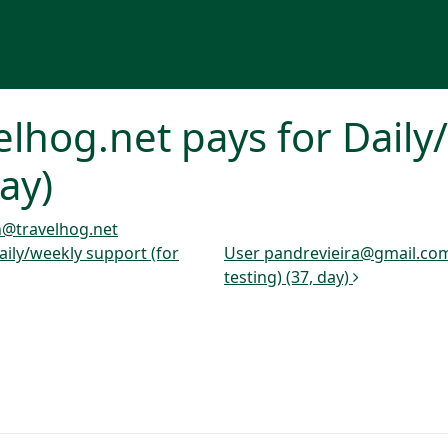
lhog.net pays for Daily
day)
@travelhog.net
ily/weekly support (for
User pandrevieira@gmail.com 
testing) (37, day)