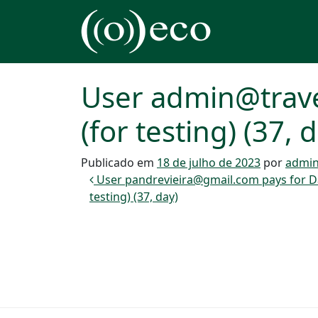
Pular para o conteúdo
Navegação principal
User admin@trave
(for testing) (37, 
Publicado em
18 de julho de 2023
por
admin
Navegação de post
User pandrevieira@gmail.com pays for Da
testing) (37, day)