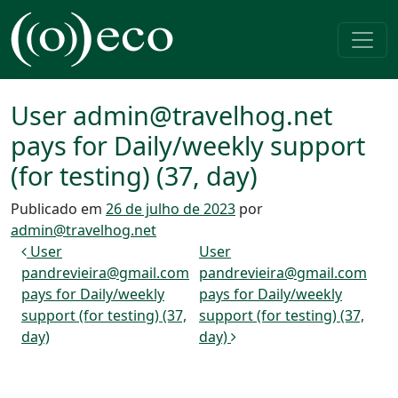
Pular para o conteúdo
Navegação principal
User admin@travelhog.net
pays for Daily/weekly support
(for testing) (37, day)
Publicado em
26 de julho de 2023
por
admin@travelhog.net
Navegação de post
User
User
pandrevieira@gmail.com
pandrevieira@gmail.com
pays for Daily/weekly
pays for Daily/weekly
support (for testing) (37,
support (for testing) (37,
day)
day)