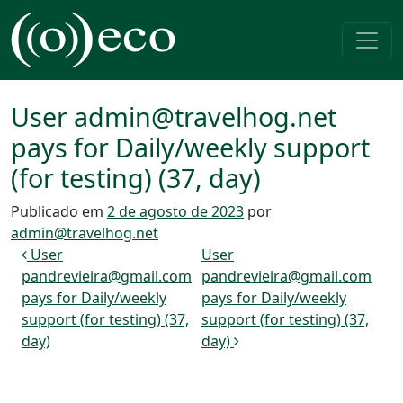
Pular para o conteúdo
Navegação principal
User admin@travelhog.net
pays for Daily/weekly support
(for testing) (37, day)
Publicado em
2 de agosto de 2023
por
admin@travelhog.net
Navegação de post
User
User
pandrevieira@gmail.com
pandrevieira@gmail.com
pays for Daily/weekly
pays for Daily/weekly
support (for testing) (37,
support (for testing) (37,
day)
day)