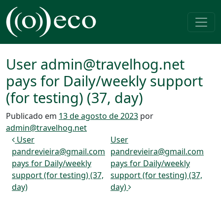
Pular para o conteúdo
Navegação principal
User admin@travelhog.net
pays for Daily/weekly support
(for testing) (37, day)
Publicado em
13 de agosto de 2023
por
admin@travelhog.net
Navegação de post
User
User
pandrevieira@gmail.com
pandrevieira@gmail.com
pays for Daily/weekly
pays for Daily/weekly
support (for testing) (37,
support (for testing) (37,
day)
day)