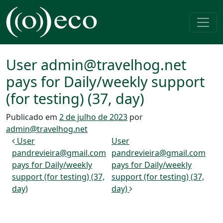
Pular para o conteúdo
Navegação principal
User admin@travelhog.net
pays for Daily/weekly support
(for testing) (37, day)
Publicado em
2 de julho de 2023
por
admin@travelhog.net
Navegação de post
User
User
pandrevieira@gmail.com
pandrevieira@gmail.com
pays for Daily/weekly
pays for Daily/weekly
support (for testing) (37,
support (for testing) (37,
day)
day)