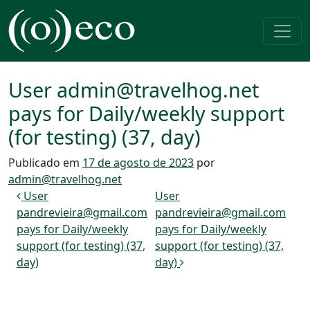
Pular para o conteúdo
Navegação principal
User admin@travelhog.net
pays for Daily/weekly support
(for testing) (37, day)
Publicado em
17 de agosto de 2023
por
admin@travelhog.net
Navegação de post
User
User
pandrevieira@gmail.com
pandrevieira@gmail.com
pays for Daily/weekly
pays for Daily/weekly
support (for testing) (37,
support (for testing) (37,
day)
day)