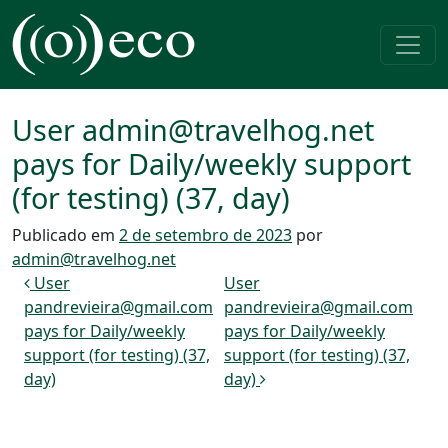
Pular para o conteúdo
Navegação principal
User admin@travelhog.net
pays for Daily/weekly support
(for testing) (37, day)
Publicado em
2 de setembro de 2023
por
admin@travelhog.net
Navegação de post
User
User
pandrevieira@gmail.com
pandrevieira@gmail.com
pays for Daily/weekly
pays for Daily/weekly
support (for testing) (37,
support (for testing) (37,
day)
day)