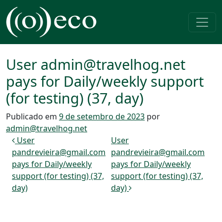
Pular para o conteúdo
Navegação principal
User admin@travelhog.net
pays for Daily/weekly support
(for testing) (37, day)
Publicado em
9 de setembro de 2023
por
admin@travelhog.net
Navegação de post
User
User
pandrevieira@gmail.com
pandrevieira@gmail.com
pays for Daily/weekly
pays for Daily/weekly
support (for testing) (37,
support (for testing) (37,
day)
day)