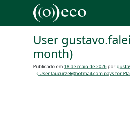
Pular para o conteúdo
Navegação principal
User gustavo.fale
month)
Publicado em
18 de maio de 2026
por
gusta
Navegação de post
User laucurzel@hotmail.com pays for Pl