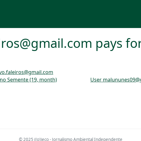
iros@gmail.com pays for 
vo.faleiros@gmail.com
ano Semente (19, month)
User malununes09@gm
© 2025 ((o))eco - Jornalismo Ambiental Independente