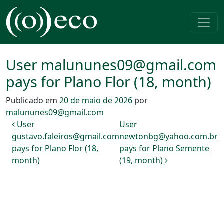
Pular para o conteúdo
Navegação principal
User malununes09@gmail.com
pays for Plano Flor (18, month)
Publicado em
20 de maio de 2026
por
malununes09@gmail.com
Navegação de post
User
User
gustavo.faleiros@gmail.com
newtonbg@yahoo.com.br
pays for Plano Flor (18,
pays for Plano Semente
month)
(19, month)