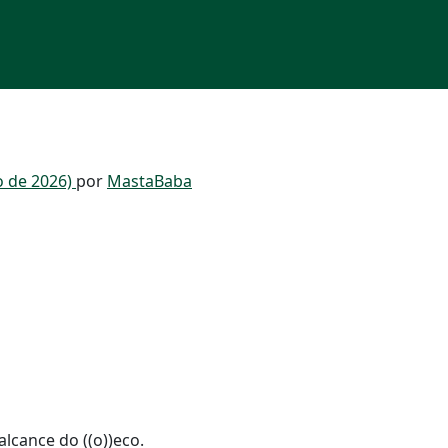
o de 2026)
por
MastaBaba
lcance do ((o))eco.