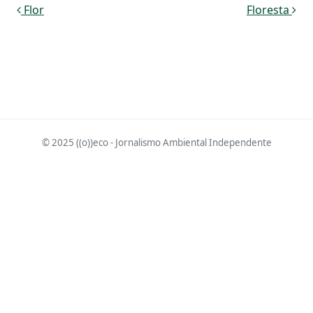
Navegação de post
Flor
Floresta
© 2025 ((o))eco - Jornalismo Ambiental Independente