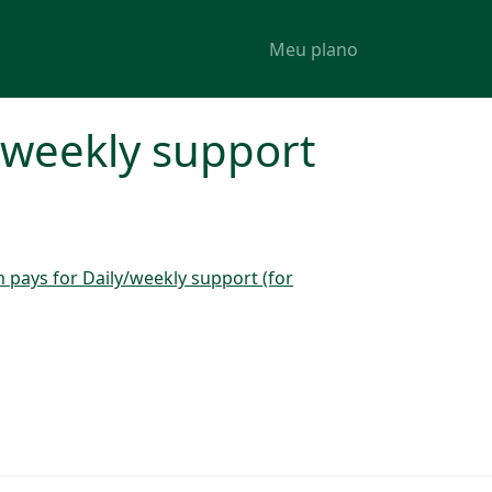
Meu plano
/weekly support
pays for Daily/weekly support (for