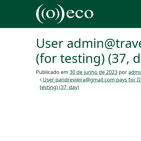
Pular para o conteúdo
Navegação principal
User admin@trave
(for testing) (37, 
Publicado em
30 de junho de 2023
por
admi
Navegação de post
User pandrevieira@gmail.com pays for Da
testing) (37, day)