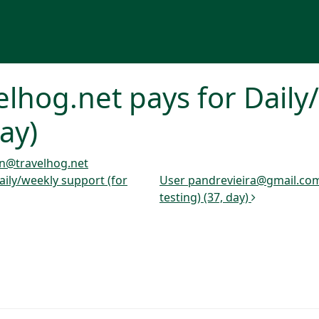
lhog.net pays for Daily
day)
n@travelhog.net
ily/weekly support (for
User pandrevieira@gmail.com 
testing) (37, day)